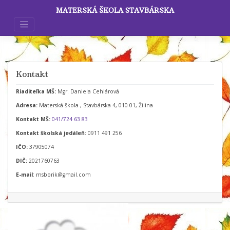
Skip
MATERSKÁ ŠKOLA STAVBÁRSKA
to
content
Kontakt
Riaditeľka MŠ:
Mgr. Daniela Cehlárová
Adresa:
Materská škola , Stavbárska 4, 010 01, Žilina
Kontakt MŠ:
041/724 63 83
Kontakt školská jedáleň:
0911 491 256
IČO:
37905074
DIČ:
2021760763
E-mail
: msborik@gmail.com